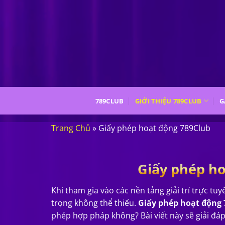
Chuyển
đến
nội
dung
789CLUB
GIỚI THIỆU 789CLUB
G
Trang Chủ
»
Giấy phép hoạt động 789Club
Giấy phép ho
Khi tham gia vào các nền tảng giải trí trực t
trọng không thể thiếu.
Giấy phép hoạt động 
phép hợp pháp không? Bài viết này sẽ giải đáp