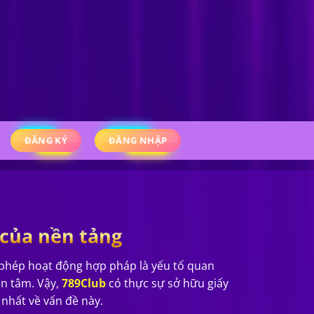
ĐĂNG KÝ
ĐĂNG NHẬP
 của nền tảng
ấy phép hoạt động hợp pháp là yếu tố quan
n tâm. Vậy,
789Club
có thực sự sở hữu giấy
 nhất về vấn đề này.