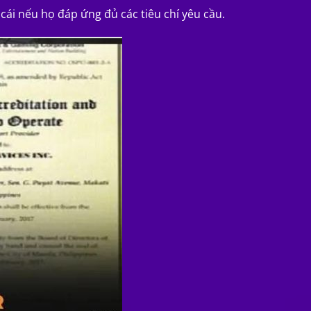
cái nếu họ đáp ứng đủ các tiêu chí yêu cầu.