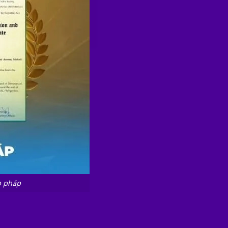
p pháp