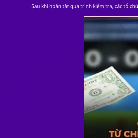
Sau khi hoàn tất quá trình kiểm tra, các tổ c