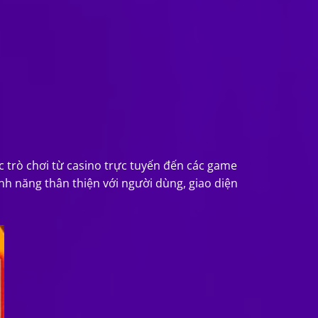
ác trò chơi từ casino trực tuyến đến các game
ính năng thân thiện với người dùng, giao diện