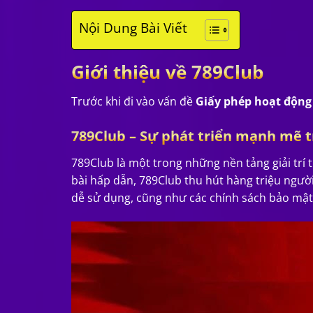
Nội Dung Bài Viết
Giới thiệu về 789Club
Trước khi đi vào vấn đề
Giấy phép hoạt động
789Club – Sự phát triển mạnh mẽ tr
789Club là một trong những nền tảng giải trí 
bài hấp dẫn, 789Club thu hút hàng triệu người
dễ sử dụng, cũng như các chính sách bảo mật