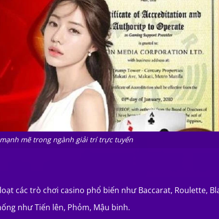
 mạnh mẽ trong ngành giải trí trực tuyến
ạt các trò chơi casino phổ biến như Baccarat, Roulette, Blac
ống như Tiến lên, Phỏm, Mậu binh.