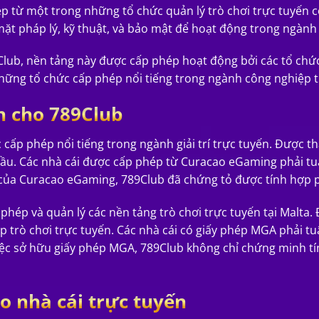
 từ một trong những tổ chức quản lý trò chơi trực tuyến có
t pháp lý, kỹ thuật, và bảo mật để hoạt động trong ngành gi
Club, nền tảng này được cấp phép hoạt động bởi các tổ chứ
hững tổ chức cấp phép nổi tiếng trong ngành công nghiệp tr
n cho 789Club
ấp phép nổi tiếng trong ngành giải trí trực tuyến. Được t
 cầu. Các nhà cái được cấp phép từ Curacao eGaming phải t
 của Curacao eGaming, 789Club đã chứng tỏ được tính hợp p
phép và quản lý các nền tảng trò chơi trực tuyến tại Malta.
trò chơi trực tuyến. Các nhà cái có giấy phép MGA phải tu
việc sở hữu giấy phép MGA, 789Club không chỉ chứng minh t
o nhà cái trực tuyến