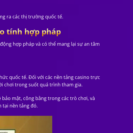
g ra các thị trường quốc tế.
ảo tính hợp pháp
động hợp pháp và có thể mang lại sự an tâm
ức quốc tế. Đối với các nền tảng casino trực
 chơi trong suốt quá trình tham gia.
 bảo mật, công bằng trong các trò chơi, và
h tại nền tảng đó.