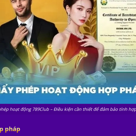
phép hoạt động 789Club – Điều kiện cần thiết để đảm bảo tính hợ
ợp pháp