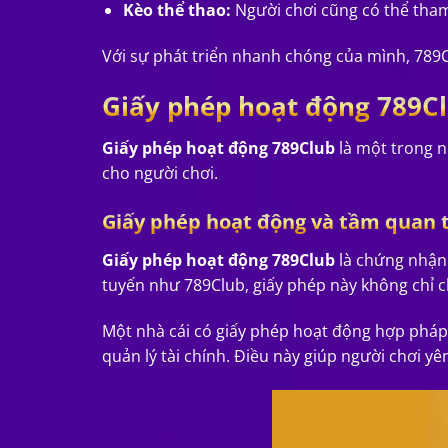
Kèo thể thao:
Người chơi cũng có thể tham 
Với sự phát triển nhanh chóng của mình, 789C
Giấy phép hoạt động 789Cl
Giấy phép hoạt động 789Club
là một trong n
cho người chơi.
Giấy phép hoạt động và tầm quan 
Giấy phép hoạt động 789Club
là chứng nhận 
tuyến như 789Club, giấy phép này không chỉ c
Một nhà cái có giấy phép hoạt động hợp pháp 
quản lý tài chính. Điều này giúp người chơi yê