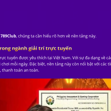
 789Club
, chúng ta cần hiểu rõ hơn về nền tảng này.
ong ngành giải trí trực tuyến
trực tuyến được yêu thích tại Việt Nam. Với sự đa dạng về c
 chơi mỗi ngày. Đặc biệt, nền tảng này còn nổi bật với các t
, thanh toán an toàn.