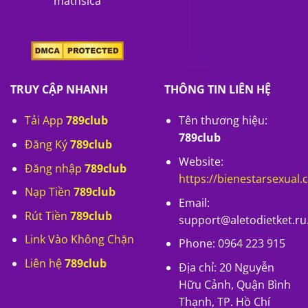
mathsica
TRUY CẬP NHANH
THÔNG TIN LIÊN HỆ
Tải App
789club
Tên thương hiệu:
789club
Đăng Ký
789club
Website:
Đăng nhập
789club
https://bienestarsexual.c
Nạp Tiền
789club
Email:
Rút Tiền
789club
support@aletodietket.r
Link Vào Không Chặn
Phone: 0964 223 915
Liên hệ
789club
Địa chỉ: 20 Nguyễn
Hữu Cảnh, Quận Bình
Thạnh, TP. Hồ Chí