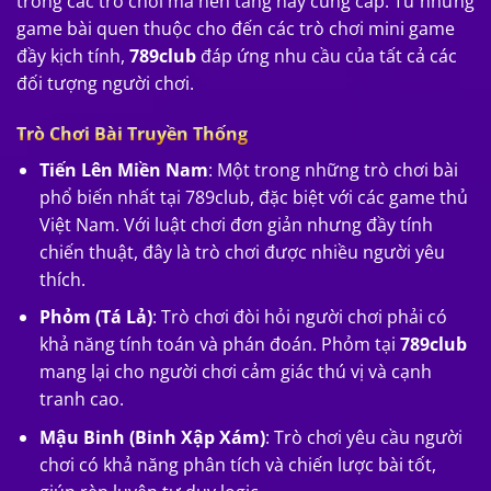
trong các trò chơi mà nền tảng này cung cấp. Từ những
game bài quen thuộc cho đến các trò chơi mini game
đầy kịch tính,
789club
đáp ứng nhu cầu của tất cả các
đối tượng người chơi.
Trò Chơi Bài Truyền Thống
Tiến Lên Miền Nam
: Một trong những trò chơi bài
phổ biến nhất tại 789club, đặc biệt với các game thủ
Việt Nam. Với luật chơi đơn giản nhưng đầy tính
chiến thuật, đây là trò chơi được nhiều người yêu
thích.
Phỏm (Tá Lả)
: Trò chơi đòi hỏi người chơi phải có
khả năng tính toán và phán đoán. Phỏm tại
789club
mang lại cho người chơi cảm giác thú vị và cạnh
tranh cao.
Mậu Binh (Binh Xập Xám)
: Trò chơi yêu cầu người
chơi có khả năng phân tích và chiến lược bài tốt,