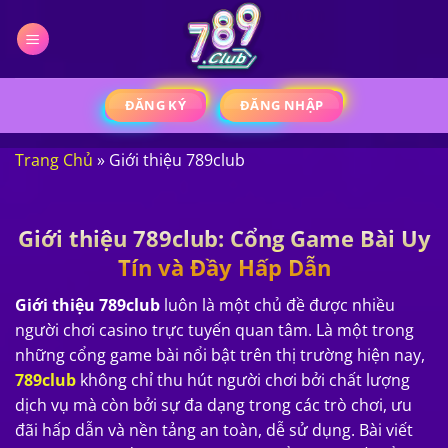
Chuyển
đến
nội
dung
ĐĂNG KÝ
ĐĂNG NHẬP
Trang Chủ
»
Giới thiệu 789club
Giới thiệu 789club: Cổng Game Bài Uy
Tín và Đầy Hấp Dẫn
Giới thiệu 789club
luôn là một chủ đề được nhiều
người chơi casino trực tuyến quan tâm. Là một trong
những cổng game bài nổi bật trên thị trường hiện nay,
789club
không chỉ thu hút người chơi bởi chất lượng
dịch vụ mà còn bởi sự đa dạng trong các trò chơi, ưu
đãi hấp dẫn và nền tảng an toàn, dễ sử dụng. Bài viết