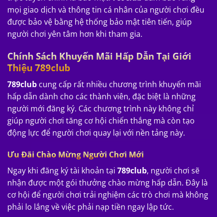
mọi giao dịch và thông tin cá nhân của người chơi đều
được bảo vệ bằng hệ thống bảo mật tiên tiến, giúp
người chơi yên tâm hơn khi tham gia.
Chính Sách Khuyến Mãi Hấp Dẫn Tại Giới
Thiệu 789club
789club
cung cấp rất nhiều chương trình khuyến mãi
hấp dẫn dành cho các thành viên, đặc biệt là những
người mới đăng ký. Các chương trình này không chỉ
giúp người chơi tăng cơ hội chiến thắng mà còn tạo
động lực để người chơi quay lại với nền tảng này.
Ưu Đãi Chào Mừng Người Chơi Mới
Ngay khi đăng ký tài khoản tại
789club
, người chơi sẽ
nhận được một gói thưởng chào mừng hấp dẫn. Đây là
cơ hội để người chơi trải nghiệm các trò chơi mà không
phải lo lắng về việc phải nạp tiền ngay lập tức.