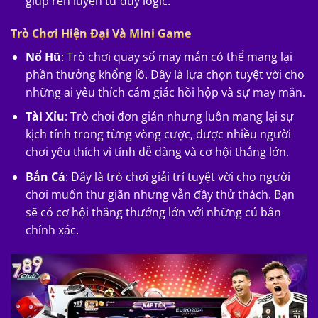
giúp rèn luyện tư duy logic.
Trò Chơi Hiện Đại Và Mini Game
Nổ Hũ
: Trò chơi quay số may mắn có thể mang lại
phần thưởng khổng lồ. Đây là lựa chọn tuyệt vời cho
những ai yêu thích cảm giác hồi hộp và sự may mắn.
Tài Xỉu
: Trò chơi đơn giản nhưng luôn mang lại sự
kịch tính trong từng vòng cược, được nhiều người
chơi yêu thích vì tính dễ dàng và cơ hội thắng lớn.
Bắn Cá
: Đây là trò chơi giải trí tuyệt vời cho người
chơi muốn thư giãn nhưng vẫn đầy thử thách. Bạn
sẽ có cơ hội thắng thưởng lớn với những cú bắn
chính xác.