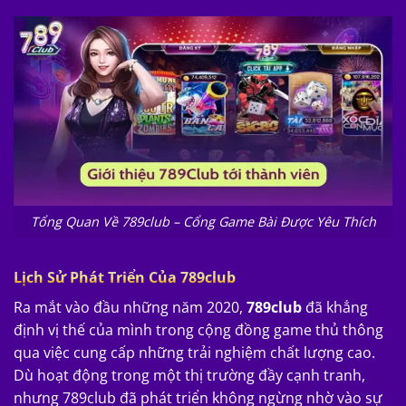
Tổng Quan Về 789club – Cổng Game Bài Được Yêu Thích
Lịch Sử Phát Triển Của 789club
Ra mắt vào đầu những năm 2020,
789club
đã khẳng
định vị thế của mình trong cộng đồng game thủ thông
qua việc cung cấp những trải nghiệm chất lượng cao.
Dù hoạt động trong một thị trường đầy cạnh tranh,
nhưng 789club đã phát triển không ngừng nhờ vào sự