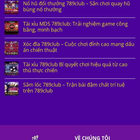
Nổ hũ đổi thưởng 789club – Sân chơi quay hũ
bùng nổ thưởng
Tài xỉu MD5 789club: Trải nghiệm game công
bằng, minh bạch
Xóc đĩa 789club – Cuộc chơi đỉnh cao mang dấu
ấn chiến thuật
Tài xỉu 789club Bí quyết chơi hiệu quả từ cao
thủ thực chiến
Sâm lốc 789club – Trận bài đậm chất trí tuệ
trên 789club
VỀ CHÚNG TÔI