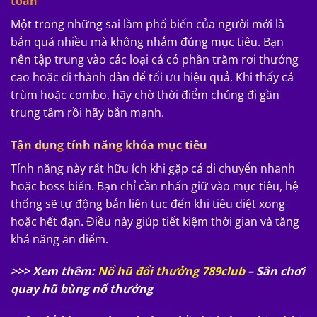
toán
Một trong những sai lầm phổ biến của người mới là
bắn quá nhiều mà không nhắm đúng mục tiêu. Bạn
nên tập trung vào các loại cá có phần trăm rơi thưởng
cao hoặc đi thành đàn để tối ưu hiệu quả. Khi thấy cá
trùm hoặc combo, hãy chờ thời điểm chúng đi gần
trung tâm rồi hãy bắn mạnh.
Tận dụng tính năng khóa mục tiêu
Tính năng này rất hữu ích khi gặp cá di chuyển nhanh
hoặc boss biển. Bạn chỉ cần nhấn giữ vào mục tiêu, hệ
thống sẽ tự động bắn liên tục đến khi tiêu diệt xong
hoặc hết đạn. Điều này giúp tiết kiệm thời gian và tăng
khả năng ăn điểm.
>>> Xem thêm:
Nổ hũ đổi thưởng 789club
– Sân chơi
quay hũ bùng nổ thưởng