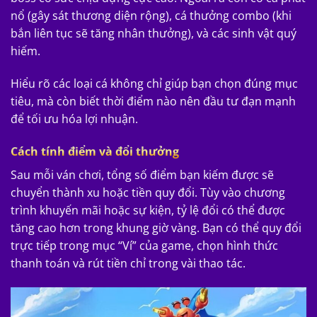
nổ (gây sát thương diện rộng), cá thưởng combo (khi
bắn liên tục sẽ tăng nhân thưởng), và các sinh vật quý
hiếm.
Hiểu rõ các loại cá không chỉ giúp bạn chọn đúng mục
tiêu, mà còn biết thời điểm nào nên đầu tư đạn mạnh
để tối ưu hóa lợi nhuận.
Cách tính điểm và đổi thưởng
Sau mỗi ván chơi, tổng số điểm bạn kiếm được sẽ
chuyển thành xu hoặc tiền quy đổi. Tùy vào chương
trình khuyến mãi hoặc sự kiện, tỷ lệ đổi có thể được
tăng cao hơn trong khung giờ vàng. Bạn có thể quy đổi
trực tiếp trong mục “Ví” của game, chọn hình thức
thanh toán và rút tiền chỉ trong vài thao tác.