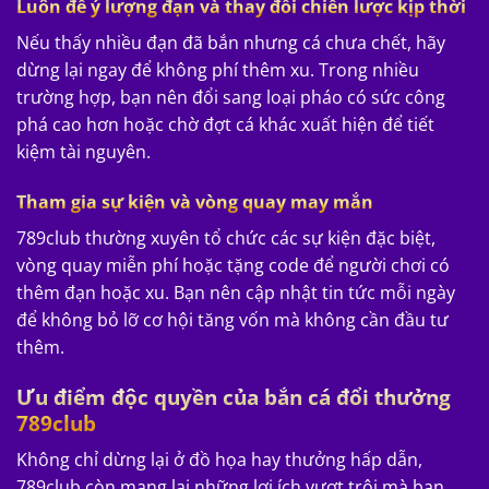
Luôn để ý lượng đạn và thay đổi chiến lược kịp thời
Nếu thấy nhiều đạn đã bắn nhưng cá chưa chết, hãy
dừng lại ngay để không phí thêm xu. Trong nhiều
trường hợp, bạn nên đổi sang loại pháo có sức công
phá cao hơn hoặc chờ đợt cá khác xuất hiện để tiết
kiệm tài nguyên.
Tham gia sự kiện và vòng quay may mắn
789club thường xuyên tổ chức các sự kiện đặc biệt,
vòng quay miễn phí hoặc tặng code để người chơi có
thêm đạn hoặc xu. Bạn nên cập nhật tin tức mỗi ngày
để không bỏ lỡ cơ hội tăng vốn mà không cần đầu tư
thêm.
Ưu điểm độc quyền của bắn cá đổi thưởng
789club
Không chỉ dừng lại ở đồ họa hay thưởng hấp dẫn,
789club còn mang lại những lợi ích vượt trội mà bạn