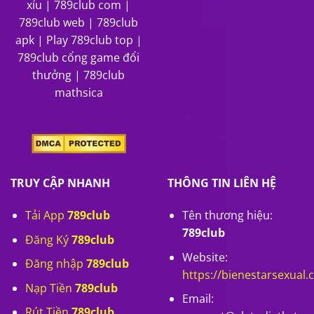
xỉu | 789club com |
789club web | 789club
apk | Play 789club top |
789club cổng game đổi
thưởng | 789club
mathsica
TRUY CẬP NHANH
THÔNG TIN LIÊN HỆ
Tải App
789club
Tên thương hiệu:
789club
Đăng Ký
789club
Website:
Đăng nhập
789club
https://bienestarsexual.c
Nạp Tiền
789club
Email:
Rút Tiền
789club