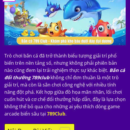
Trò chơi bắn cá đã trở thành biểu tượng giải trí phổ
biến trên nền tảng số, nhưng không phải phiên bản
nào cũng đem lại trải nghiệm thực sự khác biệt.
Bắn cá
đổi thưởng 789club
không chỉ đơn thuần là một trò
giải trí, mà còn là sân chơi công nghệ với nhiều tính
năng đột phá. Kết hợp giữa đồ họa mãn nhãn, lối chơi
cuốn hút và cơ chế đổi thưởng hấp dẫn, đây là lựa chọn
không thể bỏ qua cho những ai yêu thích dòng game
arcade biển sâu tại
789Club
.