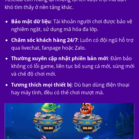
khó tìm thấy ở nền tảng khác.
Bảo mật dữ liệu
: Tài khoản người chơi được bảo vệ
nghiêm ngặt, sử dụng mã hóa đa lớp.
Chăm sóc khách hàng 24/7
: Luôn có đội ngũ hỗ trợ
qua livechat, fanpage hoặc Zalo.
Thường xuyên cập nhật phiên bản mới
: Đảm bảo
không có lỗi game, liên tục bổ sung cá mới, súng mới
và chế độ chơi mới.
Tương thích mọi thiết bị
: Dù bạn dùng điện thoại
hay máy tính, đều có thể chơi mượt mà.