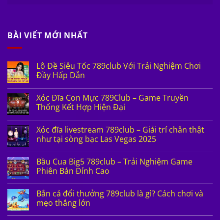
BÀI VIẾT MỚI NHẤT
Lô Đề Siêu Tốc 789club Với Trải Nghiệm Chơi
Đầy Hấp Dẫn
Xóc Đĩa Con Mực 789Club – Game Truyền
Thống Kết Hợp Hiện Đại
Xóc đĩa livestream 789club – Giải trí chân thật
như tại sòng bạc Las Vegas 2025
Bầu Cua Big5 789club – Trải Nghiệm Game
Phiên Bản Đỉnh Cao
Bắn cá đổi thưởng 789club là gì? Cách chơi và
mẹo thắng lớn