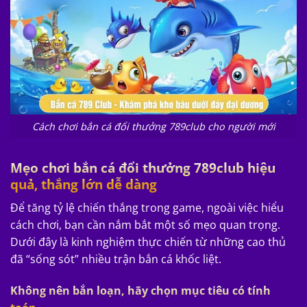
Cách chơi bắn cá đổi thưởng 789club cho người mới
Mẹo chơi bắn cá đổi thưởng 789club hiệu
quả, thắng lớn dễ dàng
Để tăng tỷ lệ chiến thắng trong game, ngoài việc hiểu
cách chơi, bạn cần nắm bắt một số mẹo quan trọng.
Dưới đây là kinh nghiệm thực chiến từ những cao thủ
đã “sống sót” nhiều trận bắn cá khốc liệt.
Không nên bắn loạn, hãy chọn mục tiêu có tính